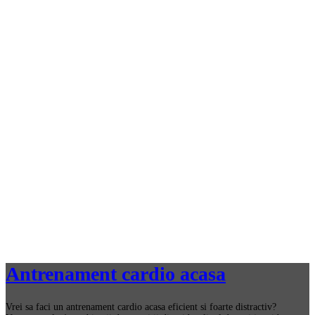
Antrenament cardio acasa
Vrei sa faci un antrenament cardio acasa eficient si foarte distractiv?