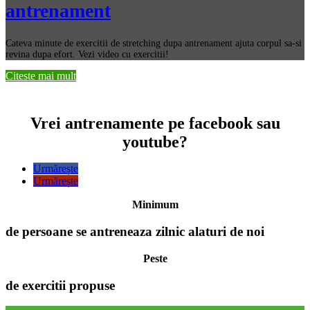
antrenament
Cateva minute de exercitii de stretching dupa antrenament ajuta corpul sa-si
revina dupa efort. Vezi video cu exercitii!
Citeste mai mult
Vrei antrenamente pe facebook sau
youtube?
Urmărește
Urmărește
Minimum
de persoane se antreneaza zilnic alaturi de noi
Peste
de exercitii propuse