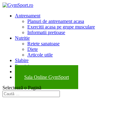
Antrenament
Planuri de antrenament acasa
Exercitii acasa pe grupe musculare
Informatii pretioase
Nutritie
Retete sanatoase
Diete
Articole utile
Slabire
Sanatate
Evenimente
Sala Online GymSport
Selectează o Pagină