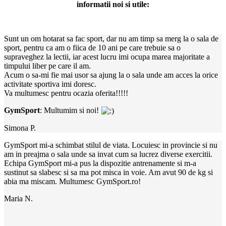
informatii noi si utile:
Sunt un om hotarat sa fac sport, dar nu am timp sa merg la o sala de
sport, pentru ca am o fiica de 10 ani pe care trebuie sa o
supraveghez la lectii, iar acest lucru imi ocupa marea majoritate a
timpului liber pe care il am.
Acum o sa-mi fie mai usor sa ajung la o sala unde am acces la orice
activitate sportiva imi doresc.
Va multumesc pentru ocazia oferita!!!!!
GymSport
: Multumim si noi!
Simona P.
GymSport mi-a schimbat stilul de viata. Locuiesc in provincie si nu
am in preajma o sala unde sa invat cum sa lucrez diverse exercitii.
Echipa GymSport mi-a pus la dispozitie antrenamente si m-a
sustinut sa slabesc si sa ma pot misca in voie. Am avut 90 de kg si
abia ma miscam. Multumesc GymSport.ro!
Maria N.