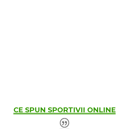
Descarci PDF-ul cu propunerile de
antrenament pentru obiectivele tale
Intri pe pagina de antrenamente si
incepi activiatatea fizica
CE SPUN SPORTIVII ONLINE