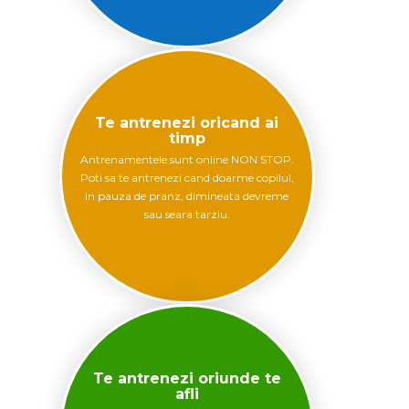
Te antrenezi oricand ai
timp
Antrenamentele sunt online NON STOP.
Poti sa te antrenezi cand doarme copilul,
in pauza de pranz, dimineata devreme
sau seara tarziu.
Te antrenezi oriunde te
afli