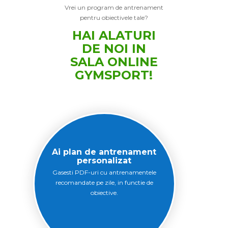
Vrei un program de antrenament
pentru obiectivele tale?
HAI ALATURI
DE NOI IN
SALA ONLINE
GYMSPORT!
Ai plan de antrenament
personalizat
Gasesti PDF-uri cu antrenamentele
recomandate pe zile, in functie de
obiective.