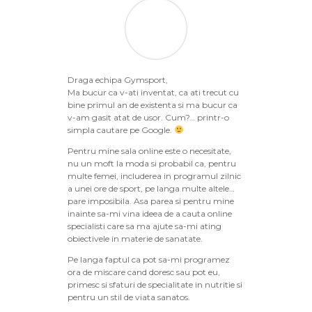
Draga echipa Gymsport,
Ma bucur ca v-ati inventat, ca ati trecut cu
bine primul an de existenta si ma bucur ca
v-am gasit atat de usor. Cum?… printr-o
simpla cautare pe Google.
Pentru mine sala online este o necesitate,
nu un moft la moda si probabil ca, pentru
multe femei, includerea in programul zilnic
a unei ore de sport, pe langa multe altele…
pare imposibila. Asa parea si pentru mine
inainte sa-mi vina ideea de a cauta online
specialisti care sa ma ajute sa-mi ating
obiectivele in materie de sanatate.
Pe langa faptul ca pot sa-mi programez
ora de miscare cand doresc sau pot eu,
primesc si sfaturi de specialitate in nutritie si
pentru un stil de viata sanatos.