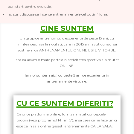
bun start pentru evolutie;
nu sunt dispuse sa incerce antrenamentele cel putin 1 luna.
CINE SUNTEM
Un grup de antrenori cu o experienta de peste 15 ani, cu
mintea deschisa la noutati, care in 2015 am avut curajul sa
sustinem ca ANTRENAMENTUL ONLINE ESTE VIITORUL.
Iata ca acum o mare parte din activitatea sportiva s-a mutat
ONLINE.
Iar noi suntem aici, cu peste 5 ani de experienta in
antrenamente virtuale.
CU CE SUNTEM DIFERITI?
Ca orice platforma online, furnizam atat conceptele
proprii (vezi programul FIT in 15′), insa ceea ce ne face unici
este ca in sala online gasesti antrenamente CA LA SALA: