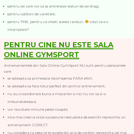
pentru cei care vor sa se antreneze alaturi de cei dragi;
pentru iubitorii de varietate;
pentru TINE, pentru ca citesti aceste randuri;
crezi ca e o
intamplare?
PENTRU CINE NU ESTE SALA
ONLINE GYMSPORT
Antrenamentele din Sala Online GymSport NU sunt pentru persoanele
care:
se asteapta sa primeasca recompensa FARA efort;
se asteapta sa faca totul perfect din primul antrenament;
nu au o coordonare buna a miscarilor si nici nu vor sa si-o
imbunatateasca;
vor rezultate minune peste noapte;
inca mai cred ca orice succesiune nestudiata de exercitii reprezinta un
antrenament CORECT;
nu considera ca ceea ce te scoate din aria de confort reprezinta cel mai