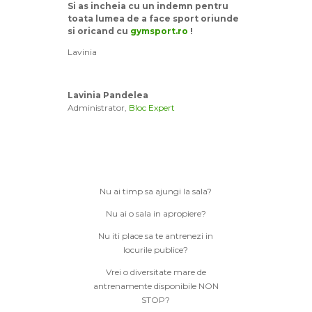
Si as incheia cu un indemn pentru
toata lumea de a face sport oriunde
si oricand cu
gymsport.ro
!
Lavinia
Lavinia Pandelea
Administrator
,
Bloc Expert
Nu ai timp sa ajungi la sala?
Nu ai o sala in apropiere?
Nu iti place sa te antrenezi in
locurile publice?
Vrei o diversitate mare de
antrenamente disponibile NON
STOP?