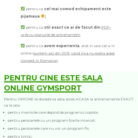
pentru ca
cel mai comod echipament este
pijamaua
;
pentru ca
stii exact ce ai de facut din
PDF-
urile cu planurile de antrenament;
pentru ca
avem experienta
, atat in sala cat si in
online (
suntem aici din 2015, cand inca nu exista acest
concept in Romania
).
PENTRU CINE ESTE SALA
ONLINE GYMSPORT
Pentru ORICINE isi doreste sa aiba acces ACASA la antrenamente EXACT
ca la sala:
pentru mamicile care depind de programul copiilor;
pentru persoanele cu un program foarte incarcat;
pentru persoanele care nu vor un program fix;
pentru timizi;