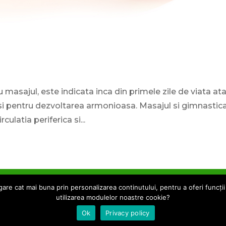
masajul, este indicata inca din primele zile de viata at
 si pentru dezvoltarea armonioasa. Masajul si gimnastic
culatia periferica si...
noi
Colaborari si publicitate
Parteneri
Contact
are cat mai buna prin personalizarea continutului, pentru a oferi funcții 
utilizarea modulelor noastre cookie?
l
WordPress
Ok
Privacy policy