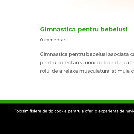
Gimnastica pentru bebelusi
0 comentarii
Gimnastica pentru bebelusi asociata cu 
pentru corectarea unor deficiente, cat
rolul de a relaxa musculatura, stimula cir
Termeni si conditii
Cookies
Despre 
Folosim fisiere de tip cookie pentru a oferi o experienta de navig
Creat de
Elegant Themes
| Cu sprijinu