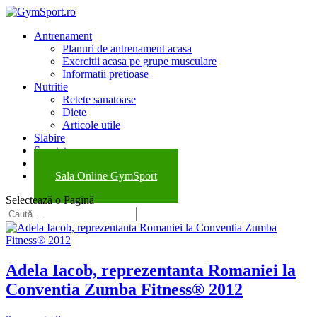
Antrenament
Planuri de antrenament acasa
Exercitii acasa pe grupe musculare
Informatii pretioase
Nutritie
Retete sanatoase
Diete
Articole utile
Slabire
Sanatate
Evenimente
Sala Online GymSport
Selectează o Pagină
Adela Iacob, reprezentanta Romaniei la
Conventia Zumba Fitness® 2012