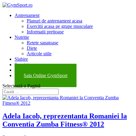
Antrenament
Planuri de antrenament acasa
Exercitii acasa pe grupe musculare
Informatii pretioase
Nutritie
Retete sanatoase
Diete
Articole utile
Slabire
Sanatate
Evenimente
Sala Online GymSport
Selectează o Pagină
Adela Iacob, reprezentanta Romaniei la
Conventia Zumba Fitness® 2012