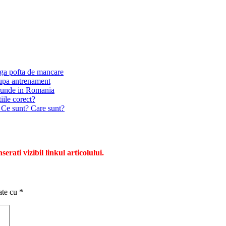
nga pofta de mancare
dupa antrenament
runde in Romania
iile corect?
. Ce sunt? Care sunt?
serati vizibil linkul articolului.
ate cu
*