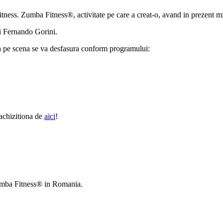
itness. Zumba Fitness®, activitate pe care a creat-o, avand in prezent mi
si Fernando Gorini.
a pe scena se va desfasura conform programului:
 achizitiona de
aici
!
 Zumba Fitness® in Romania.