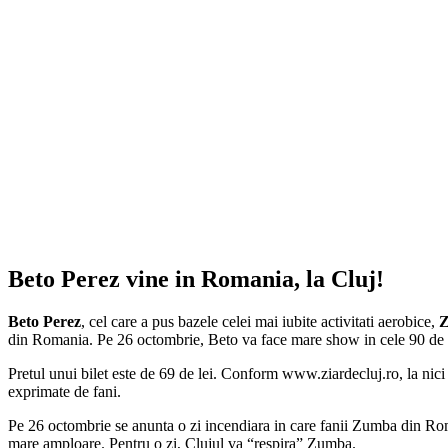
Beto Perez vine in Romania, la Cluj!
Beto Perez
, cel care a pus bazele celei mai iubite activitati aerobice,
Z
din Romania. Pe 26 octombrie, Beto va face mare show in cele 90 de m
Pretul unui bilet este de 69 de lei. Conform www.ziardecluj.ro, la nici
exprimate de fani.
Pe 26 octombrie se anunta o zi incendiara in care fanii Zumba din Roman
mare amploare. Pentru o zi, Clujul va “respira” Zumba.