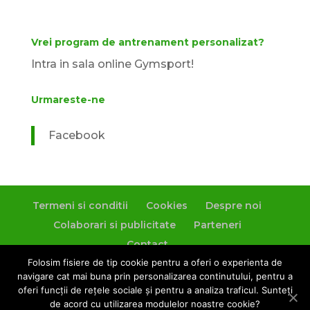
Vrei program de antrenament personalizat?
Intra in sala online Gymsport!
Urmareste-ne
Facebook
Termeni si conditii
Cookies
Despre noi
Colaborari si publicitate
Parteneri
Contact
Folosim fisiere de tip cookie pentru a oferi o experienta de
navigare cat mai buna prin personalizarea continutului, pentru a
oferi funcții de rețele sociale și pentru a analiza traficul. Sunteți
de acord cu utilizarea modulelor noastre cookie?
Creat de
Elegant Themes
| Cu sprijinul