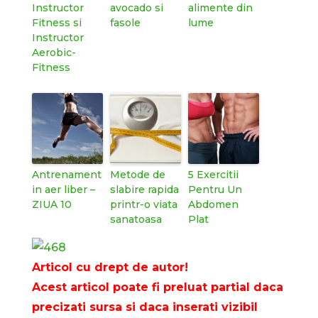
Instructor
avocado si
alimente din
Fitness si
fasole
lume
Instructor
Aerobic-
Fitness
Antrenament
Metode de
5 Exercitii
in aer liber –
slabire rapida
Pentru Un
ZIUA 10
printr-o viata
Abdomen
sanatoasa
Plat
Articol cu drept de autor!
Acest articol poate fi preluat partial daca
precizati sursa si daca inserati vizibil