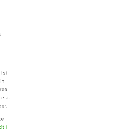
,
u
l si
in
area
a sa-
ber.
te
itii