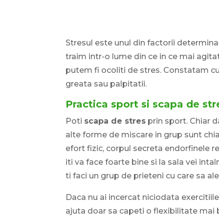
Stresul este unul din factorii determina
traim intr-o lume din ce in ce mai agita
putem fi ocoliti de stres. Constatam c
greata sau palpitatii.
Practica sport si scapa de str
Poti
scapa de stres
prin sport. Chiar d
alte forme de miscare in grup sunt chiar
efort fizic, corpul secreta endorfinele 
iti va face foarte bine si la sala vei int
ti faci un grup de prieteni cu care sa aleg
Daca nu ai incercat niciodata exercitii
ajuta doar sa capeti o flexibilitate mai b