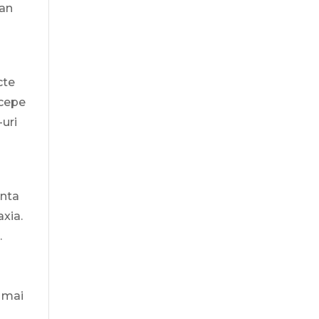
han
cte
ncepe
-uri
inta
axia.
.
t mai