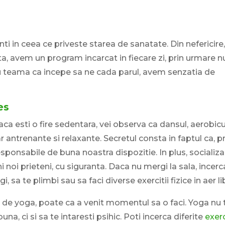
nti in ceea ce priveste starea de sanatate. Din nefericire
ta, avem un program incarcat in fiecare zi, prin urmare n
u teama ca incepe sa ne cada parul, avem senzatia de
es
aca esti o fire sedentara, vei observa ca dansul, aerobicu
 antrenante si relaxante. Secretul consta in faptul ca, pr
responsabile de buna noastra dispozitie. In plus, socializ
alni noi prieteni, cu siguranta. Daca nu mergi la sala, incerc
i, sa te plimbi sau sa faci diverse exercitii fizice in aer li
le de yoga, poate ca a venit momentul sa o faci. Yoga nu 
una, ci si sa te intaresti psihic. Poti incerca diferite
exerc