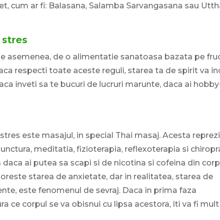
net, cum ar fi: Balasana, Salamba Sarvangasana sau Utt
 stres
de asemenea, de o alimentatie sanatoasa bazata pe fru
ca respecti toate aceste reguli, starea ta de spirit va i
aca inveti sa te bucuri de lucruri marunte, daca ai hobby
stres este masajul, in special Thai masaj. Acesta reprez
ura, meditatia, fizioterapia, reflexoterapia si chiropr
daca ai putea sa scapi si de nicotina si cofeina din corp
reste starea de anxietate, dar in realitatea, starea de
nte, este fenomenul de sevraj. Daca in prima faza
a ce corpul se va obisnui cu lipsa acestora, iti va fi mul