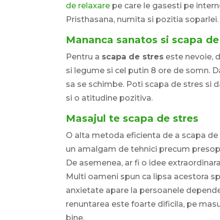
de relaxare
pe care le gasesti pe inter
Pristhasana, numita si pozitia soparlei.
Mananca sanatos si scapa de
Pentru a
scapa de stres
este nevoie, 
si legume si cel putin 8 ore de somn. Da
sa se schimbe. Poti scapa de stres si d
si o atitudine pozitiva.
Masajul te scapa de stres
O alta metoda eficienta de a scapa de 
un amalgam de tehnici precum presopunct
De asemenea, ar fi o idee extraordinara 
Multi oameni spun ca lipsa acestora spo
anxietate apare la persoanele depende
renuntarea este foarte dificila, pe masur
bine.