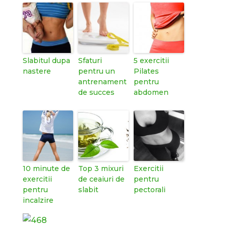
Slabitul dupa
Sfaturi
5 exercitii
nastere
pentru un
Pilates
antrenament
pentru
de succes
abdomen
10 minute de
Top 3 mixuri
Exercitii
exercitii
de ceaiuri de
pentru
pentru
slabit
pectorali
incalzire