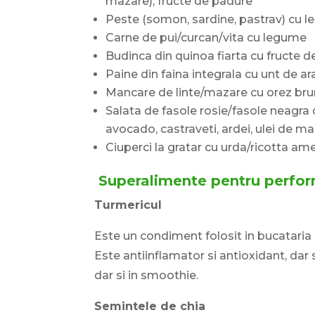
mazare), fructe de padure
Peste (somon, sardine, pastrav) cu l
Carne de pui/curcan/vita cu legume
Budinca din quinoa fiarta cu fructe d
Paine din faina integrala cu unt de a
Mancare de linte/mazare cu orez brun
Salata de fasole rosie/fasole neagra c
avocado, castraveti, ardei, ulei de ma
Ciuperci la gratar cu urda/ricotta a
Superalimente pentru perfor
Turmericul
Este un condiment folosit in bucataria 
Este antiinflamator si antioxidant, dar 
dar si in smoothie.
Semintele de chia