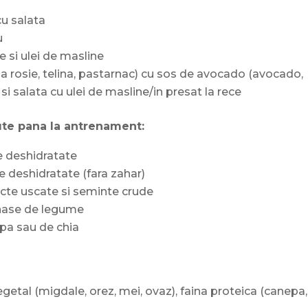
u salata
u
e si ulei de masline
a rosie, telina, pastarnac) cu sos de avocado (avocado,
si salata cu ulei de masline/in presat la rece
ute pana la antrenament:
e deshidratate
e deshidratate (fara zahar)
ructe uscate si seminte crude
nase de legume
pa sau de chia
etal (migdale, orez, mei, ovaz), faina proteica (canepa,