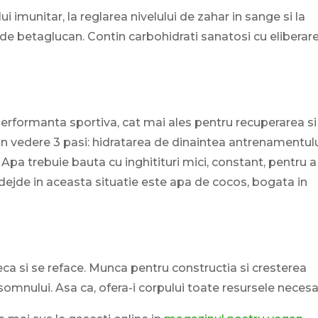
i imunitar, la reglarea nivelului de zahar in sange si la
 de betaglucan. Contin carbohidrati sanatosi cu eliberar
performanta sportiva, cat mai ales pentru recuperarea si
n vedere 3 pasi: hidratarea de dinaintea antrenamentulu
Apa trebuie bauta cu inghitituri mici, constant, pentru a
dejde in aceasta situatie este apa de cocos, bogata in
ca si se reface. Munca pentru constructia si cresterea
omnului. Asa ca, ofera-i corpului toate resursele necesa