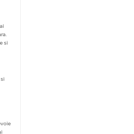
ai
ra.
e si
si
a
evoie
ai