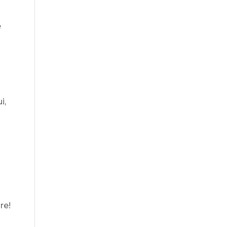
e
i,
re!