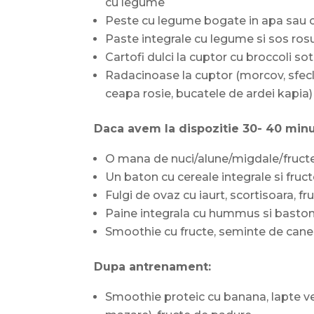
cu legume
Peste cu legume bogate in apa sau c
Paste integrale cu legume si sos ros
Cartofi dulci la cuptor cu broccoli sot
Radacinoase la cuptor (morcov, sfecl
ceapa rosie, bucatele de ardei kapia) 
Daca avem la dispozitie 30- 40 min
O mana de nuci/alune/migdale/fruct
Un baton cu cereale integrale si fruct
Fulgi de ovaz cu iaurt, scortisoara, f
Paine integrala cu hummus si basto
Smoothie cu fructe, seminte de cane
Dupa antrenament:
Smoothie proteic cu banana, lapte veg