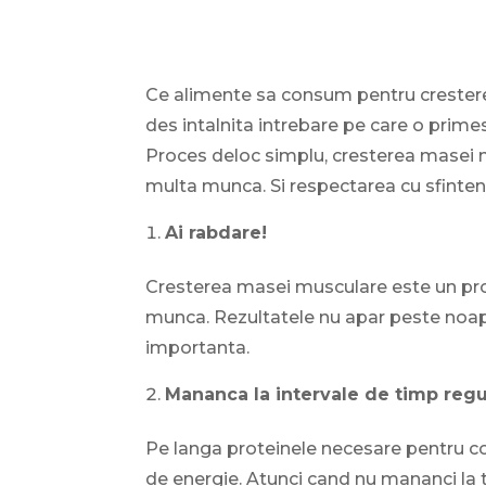
Ce alimente sa consum pentru crester
des intalnita intrebare pe care o prim
Proces deloc simplu, cresterea masei m
multa munca. Si respectarea cu sfintenie
Ai rabdare!
Cresterea masei musculare este un pro
munca. Rezultatele nu apar peste noapt
importanta.
Mananca la intervale de timp regu
Pe langa proteinele necesare pentru co
de energie. Atunci cand nu mananci la 