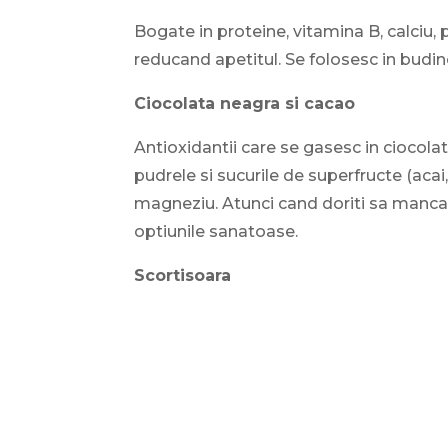
Bogate in proteine, vitamina B, calciu, p
reducand apetitul. Se folosesc in budin
Ciocolata neagra si cacao
Antioxidantii care se gasesc in ciocola
pudrele si sucurile de superfructe (acai
magneziu. Atunci cand doriti sa mancat
optiunile sanatoase.
Scortisoara