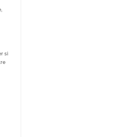
,
r si
tre