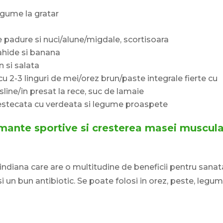
egume la gratar
e padure si nuci/alune/migdale, scortisoara
rahide si banana
 si salata
u 2-3 linguri de mei/orez brun/paste integrale fierte cu
sline/in presat la rece, suc de lamaie
mestecata cu verdeata si legume proaspete
mante sportive si cresterea masei muscul
indiana care are o multitudine de beneficii pentru sanat
si un bun antibiotic. Se poate folosi in orez, peste, legum