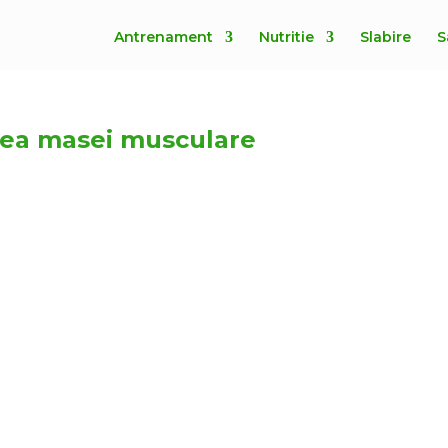
Antrenament
Nutritie
Slabire
S
rea masei musculare