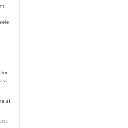
unt
sele
lor.
ara,
re si
otto