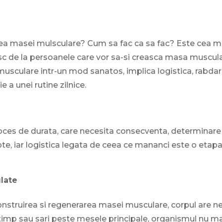
ea masei mulsculare? Cum sa fac ca sa fac? Este cea m
esc de la persoanele care vor sa-si creasca masa muscula
usculare intr-un mod sanatos, implica logistica, rabdar
 a unei rutine zilnice.
ces de durata, care necesita consecventa, determinare 
e, iar logistica legata de ceea ce mananci este o etap
late
nstruirea si regenerarea masei musculare, corpul are n
timp sau sari peste mesele principale, organismul nu m