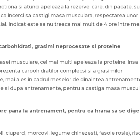
tiona si atunci apeleaza la rezerve, care, din pacate, s
ca incerci sa castigi masa musculara, respectarea unor
ial. Indicat este sa nu treaca mai mult de 4 ore intre me
carbohidrati, grasimi neprocesate si proteine
sei musculare, cei mai multi apeleaza la proteine. Insa
rezenta carbohidratilor complecsi si a grasimilor
ie, mai ales in cadrul meselor de dinaintea antrenamente
 si dupa antrenamente, pentru a castiga masa muscul
 ore pana la antrenament, pentru ca hrana sa se dige
, ciuperci, morcovi, legume chinezesti, fasole rosie), ris