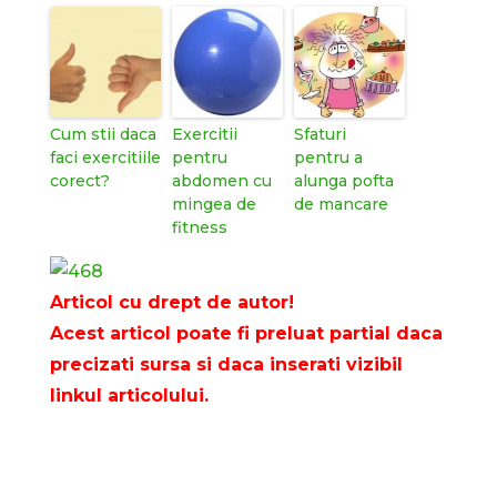
Cum stii daca
Exercitii
Sfaturi
faci exercitiile
pentru
pentru a
corect?
abdomen cu
alunga pofta
mingea de
de mancare
fitness
Articol cu drept de autor!
Acest articol poate fi preluat partial daca
precizati sursa si daca inserati vizibil
linkul articolului.