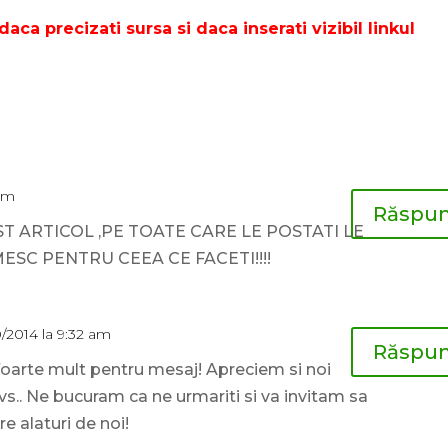
daca precizati sursa si daca inserati vizibil linkul
 am
Răspu
T ARTICOL ,PE TOATE CARE LE POSTATI LE
SC PENTRU CEEA CE FACETI!!!!
0/2014 la 9:32 am
Răspu
oarte mult pentru mesaj! Apreciem si noi
s.. Ne bucuram ca ne urmariti si va invitam sa
are alaturi de noi!