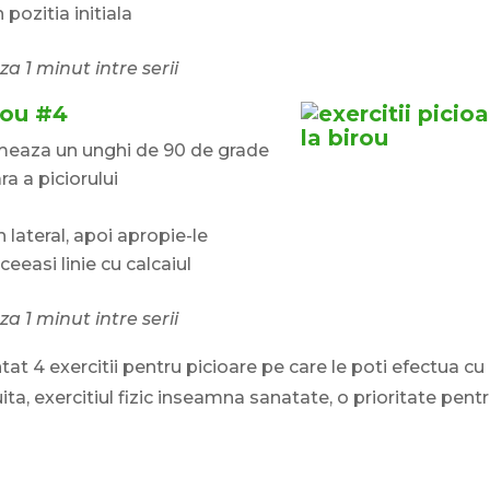
pozitia initiala
za 1 minut intre serii
irou #4
ormeaza un unghi de 90 de grade
ra a piciorului
 lateral, apoi apropie-le
easi linie cu calcaiul
za 1 minut intre serii
at 4 exercitii pentru picioare pe care le poti efectua cu
 uita, exercitiul fizic inseamna sanatate, o prioritate pent