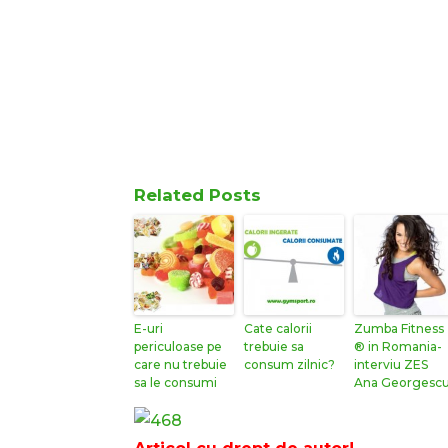
Related Posts
E-uri
Cate calorii
Zumba Fitness
periculoase pe
trebuie sa
® in Romania-
care nu trebuie
consum zilnic?
interviu ZES
sa le consumi
Ana Georgesc