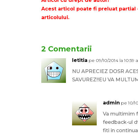
Articol cu drept de autor!
Acest articol poate fi preluat partial 
articolului.
2 Comentarii
letitia
pe 09/10/2014 la 10:59
NU APRECIEZ DOSR ACES
SAVUREZ!!EU VA MULTUME
admin
pe 10/1
Va multimim f
feedback-ul dv
fiti in continu