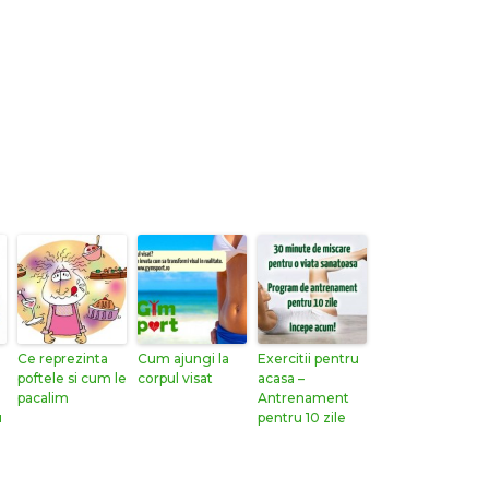
Ce reprezinta
Cum ajungi la
Exercitii pentru
poftele si cum le
corpul visat
acasa –
pacalim
Antrenament
u
pentru 10 zile