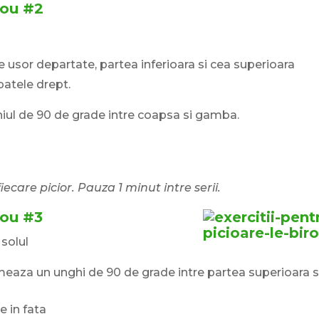
irou #2
le usor departate, partea inferioara si cea superioara
patele drept.
hiul de 90 de grade intre coapsa si gamba.
iecare picior. Pauza 1 minut intre serii.
rou #3
 solul
ormeaza un unghi de 90 de grade intre partea superioara s
e in fata