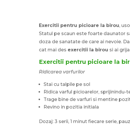
Exercitii pentru picioare la birou
, uso
Statul pe scaun este foarte daunator sana
doza de sanatate de care ai nevoie. Da
cat mai des
exercitii la birou
si ai grij
Exercitii pentru picioare la bi
Ridicarea varfurilor
Stai cu talpile pe sol
Ridica varful picioarelor, sprijinindu-
Trage bine de varfuri si mentine pozi
Revino in pozitia initiala
Dozaj: 3 serii, 1 minut fiecare serie, pau