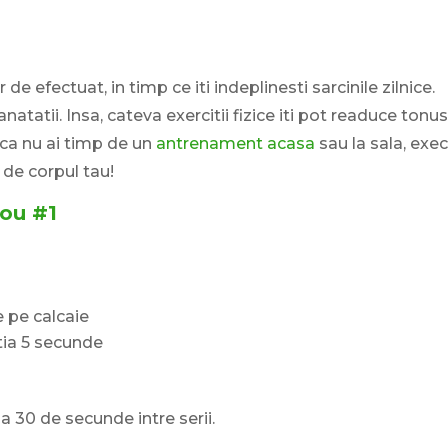
r de efectuat, in timp ce iti indeplinesti sarcinile zilnice.
tatii. Insa, cateva exercitii fizice iti pot readuce tonus
ca nu ai timp de un
antrenament acasa
sau la sala, exe
a de corpul tau!
rou #1
te pe calcaie
tia 5 secunde
za 30 de secunde intre serii.