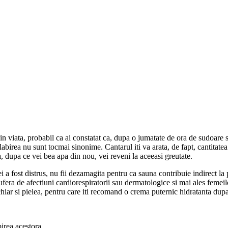
n viata, probabil ca ai constatat ca, dupa o jumatate de ora de sudoare s
birea nu sunt tocmai sinonime. Cantarul iti va arata, de fapt, cantitatea
, dupa ce vei bea apa din nou, vei reveni la aceeasi greutate.
i a fost distrus, nu fii dezamagita pentru ca sauna contribuie indirect la
ufera de afectiuni cardiorespiratorii sau dermatologice si mai ales femei
hiar si pielea, pentru care iti recomand o crema puternic hidratanta dup
irea acestora.