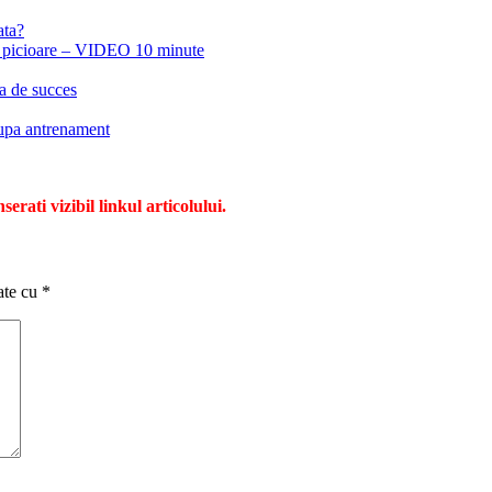
ata?
ru picioare – VIDEO 10 minute
ta de succes
dupa antrenament
serati vizibil linkul articolului.
ate cu
*