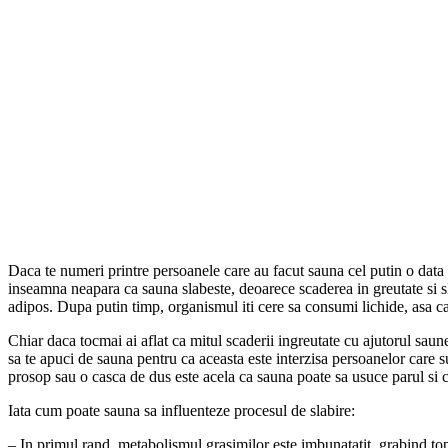
Daca te numeri printre persoanele care au facut sauna cel putin o data i
inseamna neapara ca sauna slabeste, deoarece scaderea in greutate si sla
adipos. Dupa putin timp, organismul iti cere sa consumi lichide, asa ca
Chiar daca tocmai ai aflat ca mitul scaderii ingreutate cu ajutorul saune
sa te apuci de sauna pentru ca aceasta este interzisa persoanelor care s
prosop sau o casca de dus este acela ca sauna poate sa usuce parul si c
Iata cum poate sauna sa influenteze procesul de slabire:
– In primul rand, metabolismul grasimilor este imbunatatit, grabind top