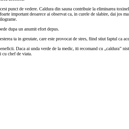
cest punct de vedere. Caldura din sauna contribuie la eliminarea toxinelo
 foarte important deoarece ai observat ca, in curele de slabire, dai jos m
kilograme.
epede dupa un anumit efort depus.
rea ta in greutate, care este provocat de stres, fiind stiut faptul ca ace
beneficii. Daca ai unda verde de la medic, iti recomand cu „caldura” nis
i cu chef de viata.