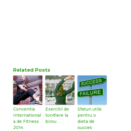
Related Posts
Conventia
Exercitii de
Sfaturi utile
International
tonifiere la
pentru o
a de Fitness
birou
dieta de
2014
succes